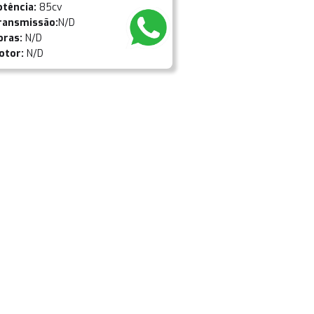
otência:
85cv
ransmissão:
N/D
oras:
N/D
otor:
N/D