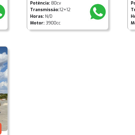
Potência:
80cv
P
Transmissão:
12+12
T
Horas:
N/D
H
Motor:
3900cc
M