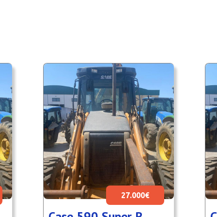
27.000€
Case 590 Super R
C