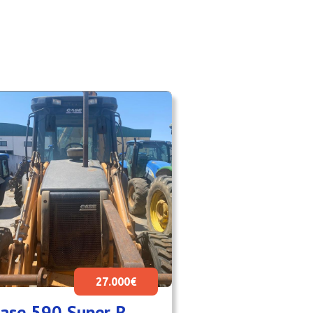
27.000€
ase 590 Super R