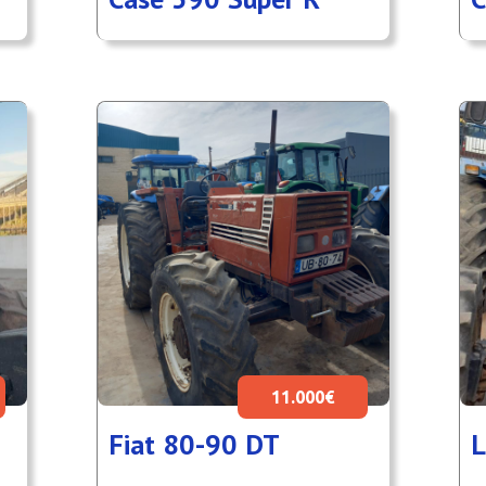
11.000€
Fiat 80-90 DT
L