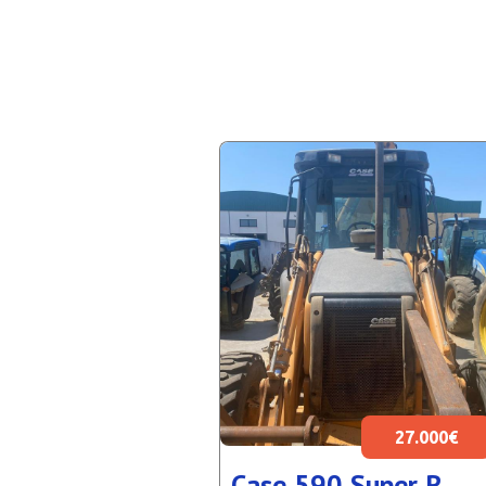
27.000€
Case 590 Super R