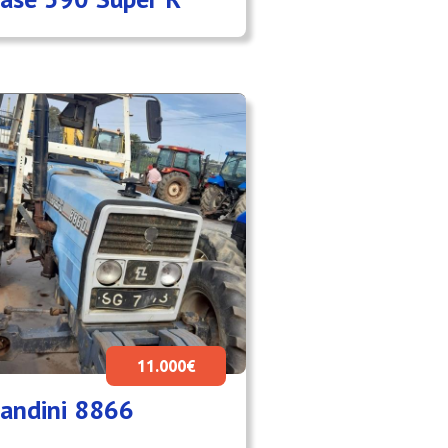
11.000€
andini 8866