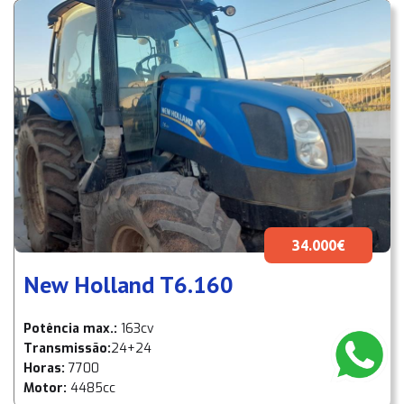
34.000€
New Holland T6.160
Potência max.:
163cv
Transmissão:
24+24
Horas:
7700
Motor:
4485cc