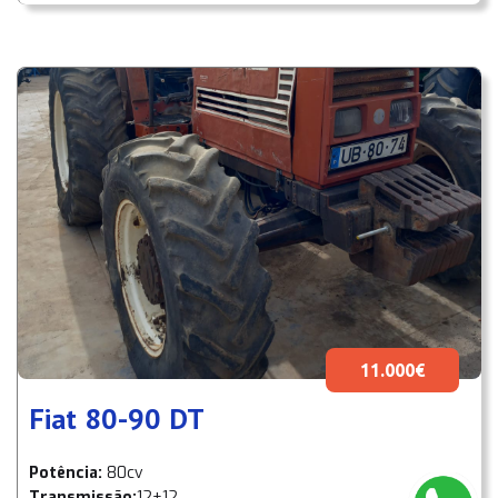
11.000€
Fiat 80-90 DT
Potência:
80cv
Transmissão:
12+12