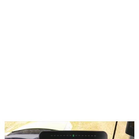
Computadores de
campo
computador
CR7™