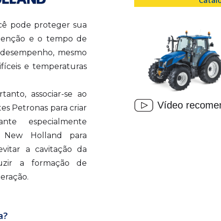
ocê pode proteger sua
tenção e o tempo de
u desempenho, mesmo
fíceis e temperaturas
tanto, associar-se ao
Vídeo recome
tes Petronas para criar
nte especialmente
s New Holland para
evitar a cavitação da
uzir a formação de
geração.
a?