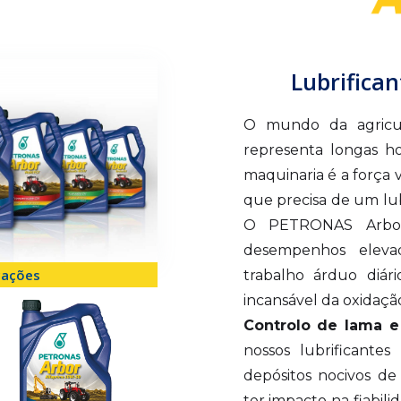
Lubrifica
O mundo da agricul
representa longas ho
maquinaria é a força v
que precisa de um lub
O PETRONAS Arbor
desempenhos eleva
cações
trabalho árduo diár
incansável da oxidaçã
Controlo de lama e
nossos lubrificant
depósitos nocivos d
ter impacto na fiabi