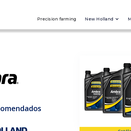
Precision farming
New Holland
M
ecomendados
Catál