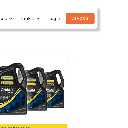
ais
Link's
Log in
USADOS
ogo aplicações